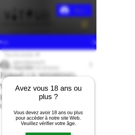
Se connecter
Post
Tous les articles
aperovitalorouen76
Tous les articles
1 sept. 2023
1 min de lecture
Fermé ce weekend,
accueil
vendredi, samedi et
Avez vous 18 ans ou
Nos témoignages
dimanche
plus ?
Dernière mise à jour :
2 sept. 2023
Vous devez avoir 18 ans ou plus
Fermé ce weekend, vendredi, samedi 
pour accéder à notre site Web.
et dimanche ( Du 1er au 3 Septembre)
Veuillez vérifier votre âge.