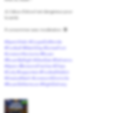
⚠️ L’abus d’alcool est dangereux pour 
la santé. 
À consommer avec modération. 🔞
#AperoVitalo
#CoupeDuMonde
#Football
#MatchDay
#SoireeFoot
#LivraisonNocturne
#Rouen
#RouenByNight
#UberEats
#Deliveroo
#Apero
#BoissonsFraiches
#Chips
#Curly
#Supporters
#FootballAddict
#VivezLeMatch
#LivraisonADomicile
#RouenEtAlentours
#NightDelivery