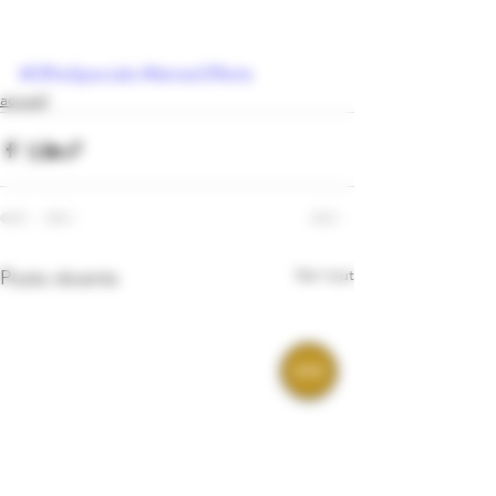
#OffreSpeciale
#VerresOfferts
accueil
Voir tout
Posts récents