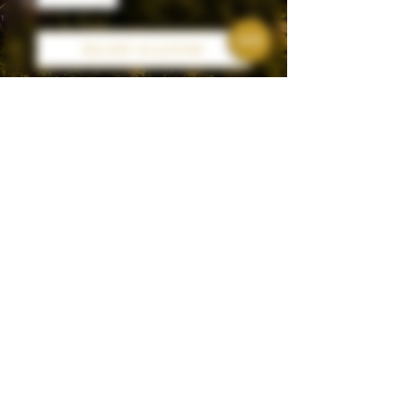
Ajouter au panier
Une bouteille de Poliakov 70cl
+ 1pack de Bière (Heineken ou
1664) + 1 Soft au choix +
Chips/Curly
liqueur livraison
Mentions légales
Politique en matière de cookies
Politique de confidentialité
Conditions d'utilisation
© 2024 par Apéro VITALO
Rouen.