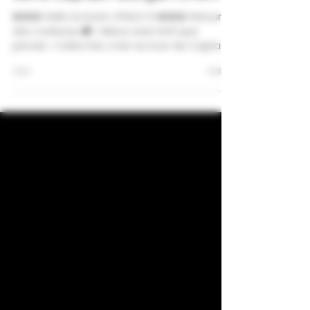
Verre Captain Morgan offert
🚨🚨🚨 Hello la team VITALO !!! 🚨🚨🚨 Retour
des cadeaux 🎁 « Mieux vaut tard que
jamais » Cette fois c’est au tour de Captain
Morgan de...