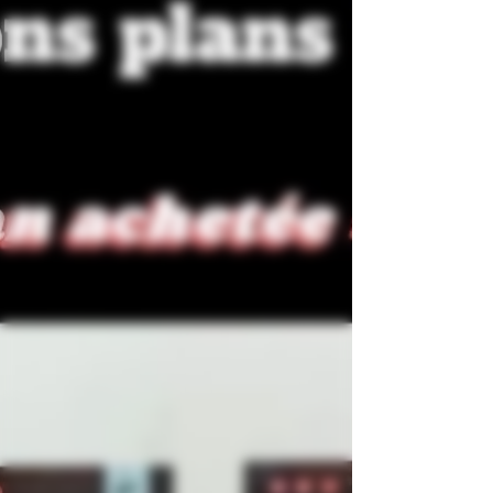
l’Armada du 8 au 18 /06 /23 A cette occasion
on vous...