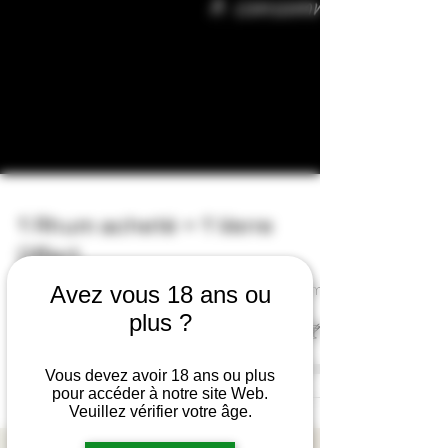
1 Rhum acheté = 1 Verre
Avez vous 18 ans ou
Offert
plus ?
🚨🚨🚨 Hello la team VITALO !!! 🚨🚨🚨 Comme
vous le savez déjà un nouveau mois qui
Vous devez avoir 18 ans ou plus
commence = Nouveaux Cadeaux 🎁🍷🥃🍸
pour accéder à notre site Web.
Pour tout Rhum...
Veuillez vérifier votre âge.