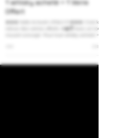
1 whisky acheté = 1 Verre
Offert
🚨🚨🚨 Hello la team VITALO !!! 🚨🚨🚨 C’est le
retour des verres offerts 🍷🥃🍸 Avec un tout
nouvel concept : Pour tout whisky acheté =...