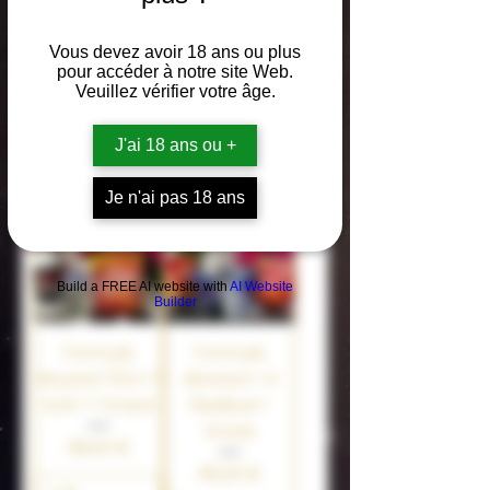
Vous devez avoir 18 ans ou plus
pour accéder à notre site Web.
Veuillez vérifier votre âge.
Ajouter au
Ajouter au
J'ai 18 ans ou +
panier
panier
Je n'ai pas 18 ans
Build a FREE AI website with
AI Website
Builder
Formule
Formule
Absolut 70cl + 1
Absolut + 4
Soft + 1 Snack
Redbull +
Snack
Prix
38,00 €
Prix
45,00 €