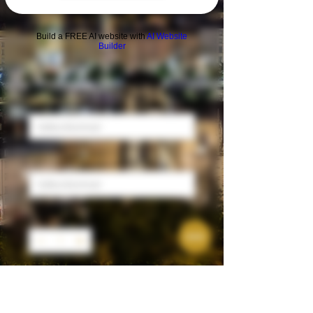
70cl + 1 Soft + 1
Snack
Build a FREE AI website with
AI Website
Builder
Prix
32,00 €
Soft
*
Gateau apéro
*
Quantité
*
Ajouter au panier