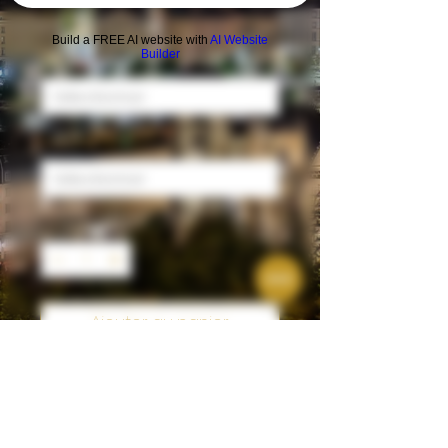
Prix
32,00 €
Build a FREE AI website with
AI Website
Builder
Soft
*
Gateau apéro
*
Quantité
*
Ajouter au panier
liqueur livraison