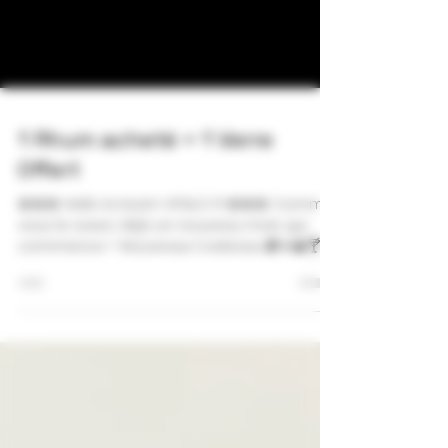
1 Rhum acheté = 1 Verre
Offert
🚨🚨🚨 Hello la team VITALO !!! 🚨🚨🚨 Comme
vous le savez déjà un nouveau mois qui
commence = Nouveaux Cadeaux 🎁🍷🥃🍸
Pour tout Rhum...