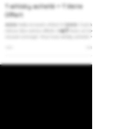
1 whisky acheté = 1 Verre
Offert
🚨🚨🚨 Hello la team VITALO !!! 🚨🚨🚨 C’est le
retour des verres offerts 🍷🥃🍸 Avec un tout
nouvel concept : Pour tout whisky acheté =...