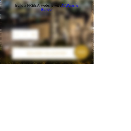
Build a FREE AI website with
AI Website
Prix
3,00 €
Builder
Quantité
*
Ajouter au panier
liqueur livraison
Mentions légales
Politique en matière de cookies
Politique de confidentialité
Conditions d'utilisation
© 2024 par Apéro VITALO
Rouen.