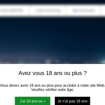
Carte Apéritifs
Carte Snacking
Nos formules
Avez vous 18 ans ou plus ?
Champag
Pelletier Br
Vous devez avoir 18 ans ou plus pour accéder à notre site Web
Veuillez vérifier votre âge.
Prix
35,00 €
J'ai 18 ans ou +
Je n'ai pas 18 ans